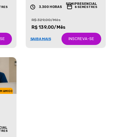
GRADUAÇÃO
SEMIPRESENCIAL
3.300 HORAS
TRES
8 SEMESTRES
R$ 329,00/Mês
R$ 139,00/Mês
-SE
INSCREVA-SE
SAIBA MAIS
UM AMIGO
CIAL
TRES