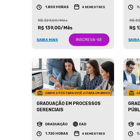
GRADUAÇÃO
EAD
G
1.800 HORAS
1
4 SEMESTRES
R$ 329,00/Mês
R$ 3
R$ 139,00/Mês
R$ 1
INSCREVA-SE
SAIBA MAIS
SAIBA
GANHE 2 PÓS PARA VOCÊ +1 PARA UM AMIGO
GA
GRADUAÇÃO EM PROCESSOS
GRAD
GERENCIAIS
PÚBL
GRADUAÇÃO
EAD
G
1.720 HORAS
1
4 SEMESTRES