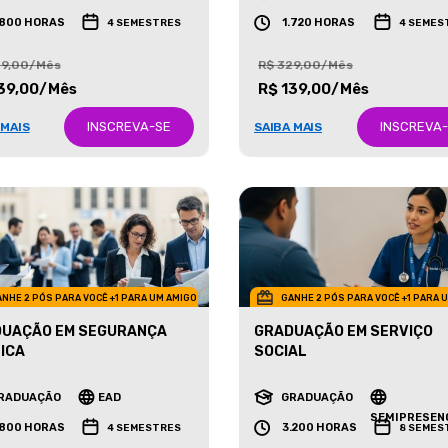
RADUAÇÃO
EAD
GRADUAÇÃO
EAD
.800 HORAS
1.720 HORAS
4 SEMESTRES
4 SEMES
29,00/Mês
R$ 329,00/Mês
39,00/Mês
R$ 139,00/Mês
INSCREVA-SE
INSCREVA
 MAIS
SAIBA MAIS
NHE 2 PÓS PARA VOCÊ +1 PARA UM AMIGO
GANHE 2 PÓS PARA VOCÊ +1 PARA 
UAÇÃO EM SEGURANÇA
GRADUAÇÃO EM SERVIÇO
ICA
SOCIAL
RADUAÇÃO
EAD
GRADUAÇÃO
SEMIPRESEN
.800 HORAS
3.200 HORAS
4 SEMESTRES
8 SEMES