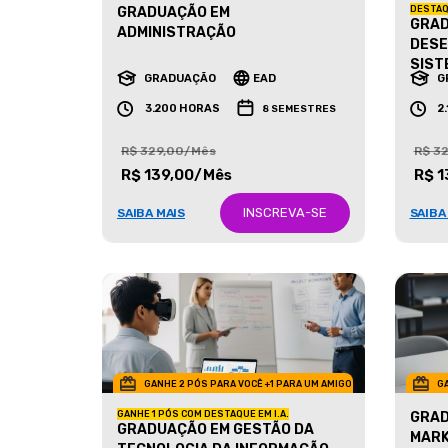
GRADUAÇÃO EM
DESTAQ
GRAD
ADMINISTRAÇÃO
DESE
SIST
GRADUAÇÃO
EAD
G
3.200 HORAS
2
8 SEMESTRES
R$ 329,00/Mês
R$ 3
R$ 139,00/Mês
R$ 1
INSCREVA-SE
SAIBA MAIS
SAIBA
GANHE 2 PÓS PARA VOCÊ +1 PARA UM AMIGO
GA
GANHE 1 PÓS COM DESTAQUE EM I.A.
GRAD
GRADUAÇÃO EM GESTÃO DA