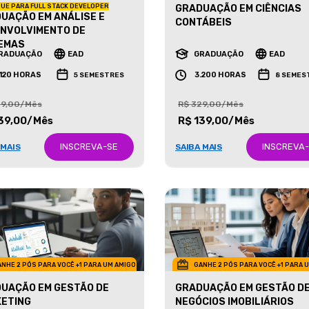
UE PARA FULL STACK DEVELOPER
GRADUAÇÃO EM CIÊNCIAS
UAÇÃO EM ANÁLISE E
CONTÁBEIS
NVOLVIMENTO DE
EMAS
RADUAÇÃO
EAD
GRADUAÇÃO
EAD
.120 HORAS
3.200 HORAS
5 SEMESTRES
8 SEMES
29,00/Mês
R$ 329,00/Mês
39,00/Mês
R$ 139,00/Mês
INSCREVA-SE
INSCREVA
 MAIS
SAIBA MAIS
NHE 2 PÓS PARA VOCÊ +1 PARA UM AMIGO
GANHE 2 PÓS PARA VOCÊ +1 PARA 
UAÇÃO EM GESTÃO DE
GRADUAÇÃO EM GESTÃO D