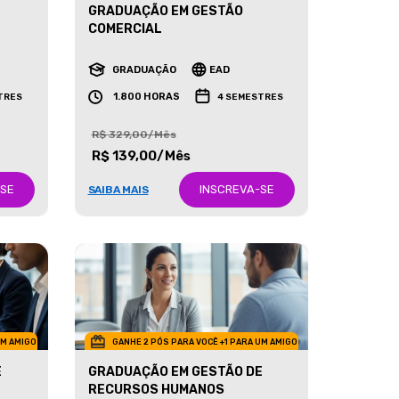
GRADUAÇÃO EM GESTÃO
COMERCIAL
GRADUAÇÃO
EAD
1.800 HORAS
TRES
4 SEMESTRES
R$ 329,00/Mês
R$ 139,00/Mês
-SE
INSCREVA-SE
SAIBA MAIS
UM AMIGO
GANHE 2 PÓS PARA VOCÊ +1 PARA UM AMIGO
E
GRADUAÇÃO EM GESTÃO DE