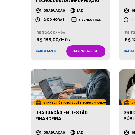
MARK
TECNOLOGIA DA INFORMAÇÃO
GRADUAÇÃO
EAD
G
2.120 HORAS
1
5 SEMESTRES
R$ 329,00/Mês
R$ 3
R$ 139,00/Mês
R$ 1
INSCREVA-SE
SAIBA MAIS
SAIBA
GANHE 2 PÓS PARA VOCÊ +1 PARA UM AMIGO
GA
GRADUAÇÃO EM GESTÃO
GRAD
FINANCEIRA
PÚBL