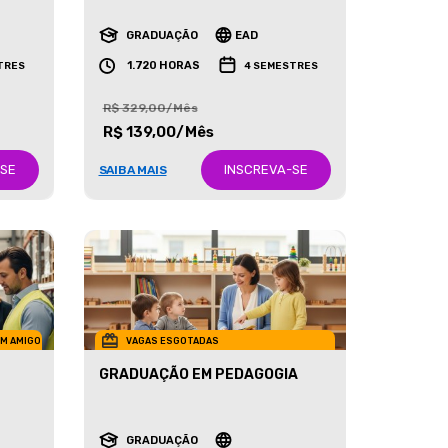
RECURSOS HUMANOS
GRADUAÇÃO
EAD
1.720 HORAS
TRES
4 SEMESTRES
R$ 329,00/Mês
R$ 139,00/Mês
-SE
INSCREVA-SE
SAIBA MAIS
UM AMIGO
VAGAS ESGOTADAS
GRADUAÇÃO EM PEDAGOGIA