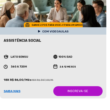
GANHE 2 POS PARA VOCE +1 PARA UM AMIGO
COM VIDEOAULAS
ASSISTÊNCIA SOCIAL
LATO SENSU
100% EAD
360 A 720H
2 A 12 MESES
18X R$ 86,00/Mês
18X R$ 387,00/Mês
INSCREVA-SE
SAIBA MAIS