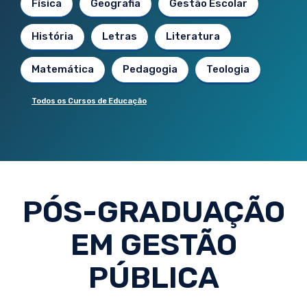
Física
Geografia
Gestão Escolar
História
Letras
Literatura
Matemática
Pedagogia
Teologia
Todos os Cursos de Educação
PÓS-GRADUAÇÃO
EM GESTÃO
PÚBLICA