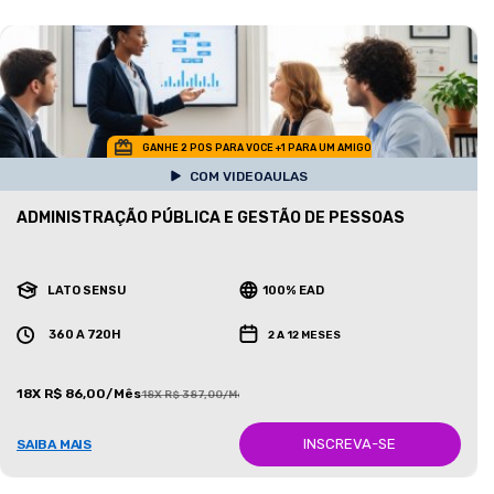
GANHE 2 POS PARA VOCE +1 PARA UM AMIGO
COM VIDEOAULAS
ADMINISTRAÇÃO PÚBLICA E GESTÃO DE PESSOAS
LATO SENSU
100% EAD
360 A 720H
2 A 12 MESES
18X R$ 86,00/Mês
18X R$ 387,00/Mês
INSCREVA-SE
SAIBA MAIS