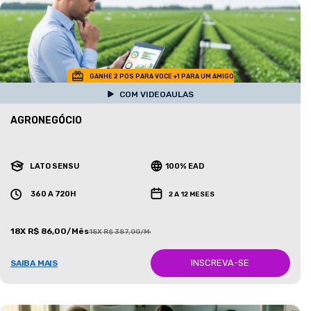
GANHE 2 POS PARA VOCE +1 PARA UM AMIGO
COM VIDEOAULAS
AGRONEGÓCIO
LATO SENSU
100% EAD
360 A 720H
2 A 12 MESES
18X R$ 86,00/Mês
18X R$ 387,00/Mês
INSCREVA-SE
SAIBA MAIS