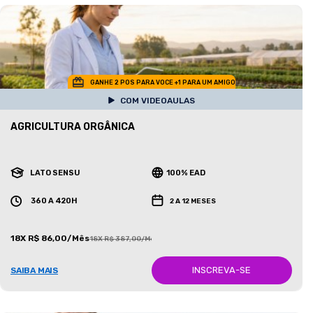
GANHE 2 POS PARA VOCE +1 PARA UM AMIGO
COM VIDEOAULAS
AGRICULTURA ORGÂNICA
LATO SENSU
100% EAD
360 A 420H
2 A 12 MESES
18X R$ 86,00/Mês
18X R$ 387,00/Mês
INSCREVA-SE
SAIBA MAIS