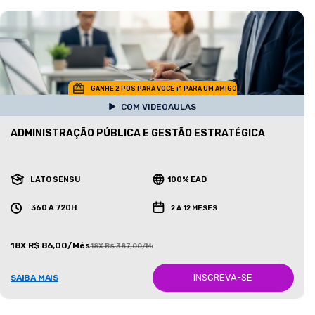
GANHE 2 POS PARA VOCE +1 PARA UM AMIGO
COM VIDEOAULAS
ADMINISTRAÇÃO PÚBLICA E GESTÃO ESTRATÉGICA
LATO SENSU
100% EAD
360 A 720H
2 A 12 MESES
18X R$ 86,00/Mês
18X R$ 387,00/Mês
INSCREVA-SE
SAIBA MAIS