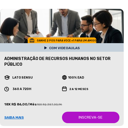
GANHE 2 POS PARA VOCE +1 PARA UM AMIGO
COM VIDEOAULAS
ADMINISTRAÇÃO DE RECURSOS HUMANOS NO SETOR
PÚBLICO
LATO SENSU
100% EAD
360 A 720H
2 A 12 MESES
18X R$ 86,00/Mês
18X R$ 387,00/Mês
INSCREVA-SE
SAIBA MAIS